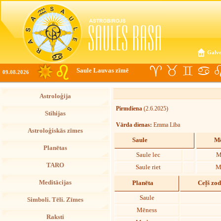
Galve
Saule Lauvas zīmē
09.08.2026
Astroloģija
Pirmdiena
(2.6.2025)
Stihijas
Vārda dienas:
Emma Lība
Astroloģiskās zīmes
Saule
Mē
Planētas
Saule lec
M
TARO
Saule riet
M
Meditācijas
Planēta
Ceļš zo
Saule
Simboli. Tēli. Zīmes
Mēness
Raksti