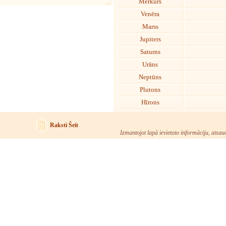
Merkurs
Venēra
Marss
Jupiters
Saturns
Urāns
Neptūns
Plutons
Hīrons
Raksti Šeit
Izmantojot lapā ievietoto informāciju, atsau