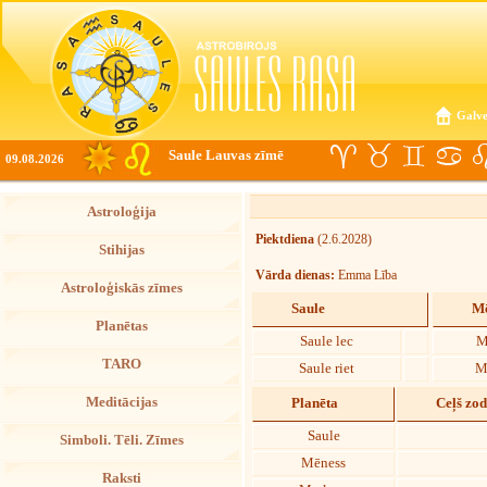
Galve
Saule Lauvas zīmē
09.08.2026
Astroloģija
Piektdiena
(2.6.2028)
Stihijas
Vārda dienas:
Emma Lība
Astroloģiskās zīmes
Saule
Mē
Planētas
Saule lec
M
TARO
Saule riet
M
Meditācijas
Planēta
Ceļš zo
Saule
Simboli. Tēli. Zīmes
Mēness
Raksti