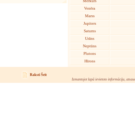
Merkurs
Venēra
Marss
Jupiters
Saturns
Urāns
Neptūns
Plutons
Hīrons
Raksti Šeit
Izmantojot lapā ievietoto informāciju, atsau