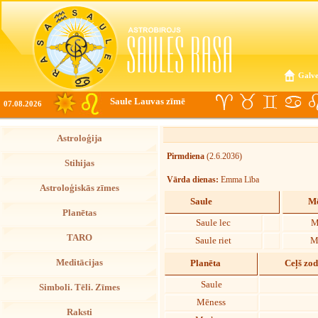
Galve
Saule Lauvas zīmē
07.08.2026
Astroloģija
Pirmdiena
(2.6.2036)
Stihijas
Vārda dienas:
Emma Lība
Astroloģiskās zīmes
Saule
Mē
Planētas
Saule lec
M
TARO
Saule riet
M
Meditācijas
Planēta
Ceļš zo
Saule
Simboli. Tēli. Zīmes
Mēness
Raksti