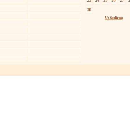
23
24
25
26
27
30
Uz šodienu