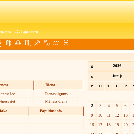
nā lapa
Lapas karte
«
2036
«
Jūnijs
ness
Diena
P
O
T
C
P
ēness lec
Dienas ilgums
ēness riet
Mēness diena
2
3
4
5
6
diakā
Papildus info
9
10
11
12
13
16
17
18
19
20