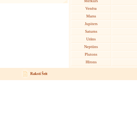
Merkurs
Venēra
Marss
Jupiters
Saturns
Urāns
Neptūns
Plutons
Hīrons
Raksti Šeit