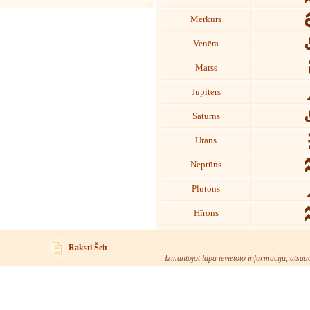
Merkurs
Venēra
Marss
Jupiters
Saturns
Urāns
Neptūns
Plutons
Hīrons
Raksti Šeit
Izmantojot lapā ievietoto informāciju, atsau