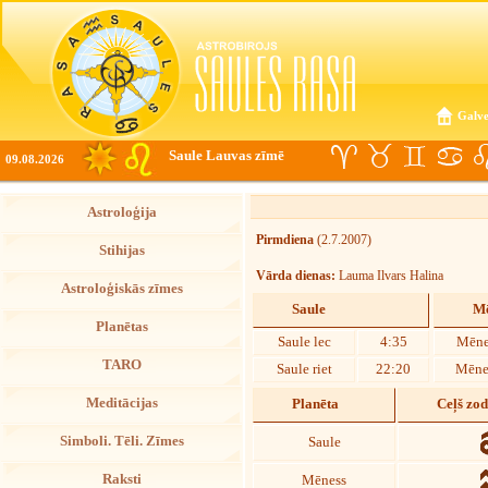
Galve
Saule Lauvas zīmē
09.08.2026
Astroloģija
Pirmdiena
(2.7.2007)
Stihijas
Vārda dienas:
Lauma Ilvars Halina
Astroloģiskās zīmes
Saule
Mē
Planētas
Saule lec
4:35
Mēne
TARO
Saule riet
22:20
Mēnes
Meditācijas
Planēta
Ceļš zo
Simboli. Tēli. Zīmes
Saule
Raksti
Mēness