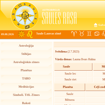
Galve
Saule Lauvas zīmē
09.08.2026
Astroloģija
Svētdiena
(2.7.2023)
Stihijas
Vārda dienas:
Lauma Ilvars Halina
Astroloģiskās zīmes
Saule
Mē
Planētas
Saule lec
M
TARO
Saule riet
M
Meditācijas
Planēta
Ceļš zo
Saule
Simboli. Tēli. Zīmes
Mēness
Raksti