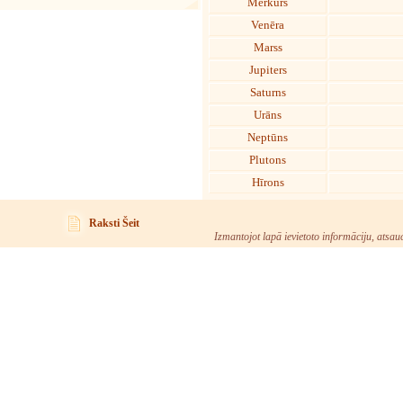
Merkurs
Venēra
Marss
Jupiters
Saturns
Urāns
Neptūns
Plutons
Hīrons
Raksti Šeit
Izmantojot lapā ievietoto informāciju, atsau