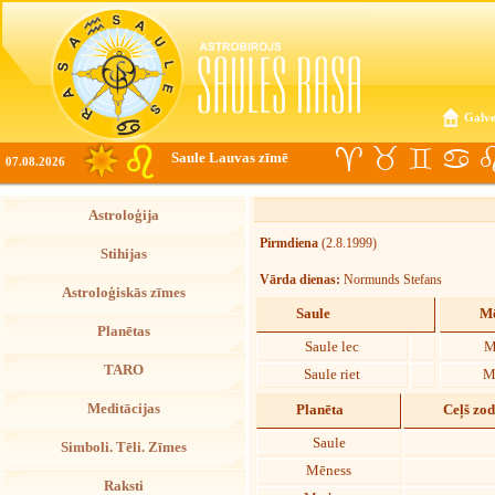
Galve
Saule Lauvas zīmē
07.08.2026
Astroloģija
Pirmdiena
(2.8.1999)
Stihijas
Vārda dienas:
Normunds Stefans
Astroloģiskās zīmes
Saule
Mē
Planētas
Saule lec
M
TARO
Saule riet
M
Meditācijas
Planēta
Ceļš zo
Saule
Simboli. Tēli. Zīmes
Mēness
Raksti