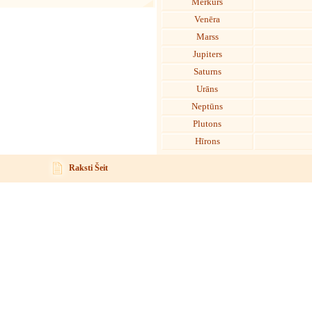
Merkurs
Venēra
Marss
Jupiters
Saturns
Urāns
Neptūns
Plutons
Hīrons
Raksti Šeit