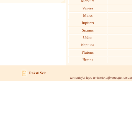
Merkurs
Venēra
Marss
Jupiters
Saturns
Urāns
Neptūns
Plutons
Hīrons
Raksti Šeit
Izmantojot lapā ievietoto informāciju, atsau