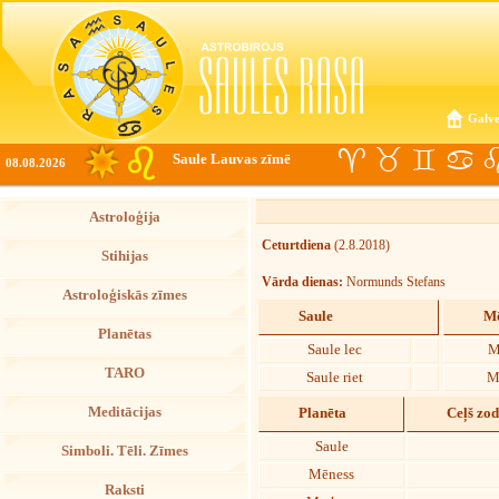
Galve
Saule Lauvas zīmē
08.08.2026
Astroloģija
Ceturtdiena
(2.8.2018)
Stihijas
Vārda dienas:
Normunds Stefans
Astroloģiskās zīmes
Saule
Mē
Planētas
Saule lec
M
TARO
Saule riet
M
Meditācijas
Planēta
Ceļš zo
Saule
Simboli. Tēli. Zīmes
Mēness
Raksti