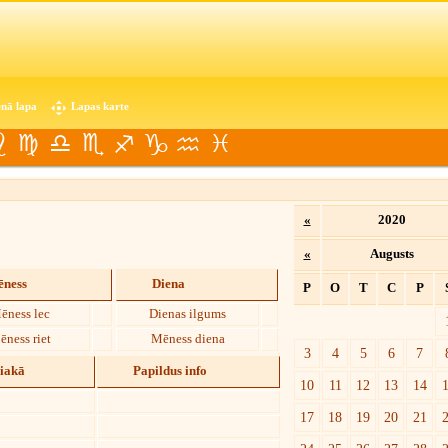
nā lapa
Lapas karte
«
2020
«
Augusts
ness
Diena
P
O
T
C
P
ēness lec
Dienas ilgums
ēness riet
Mēness diena
3
4
5
6
7
diakā
Papildus info
10
11
12
13
14
17
18
19
20
21