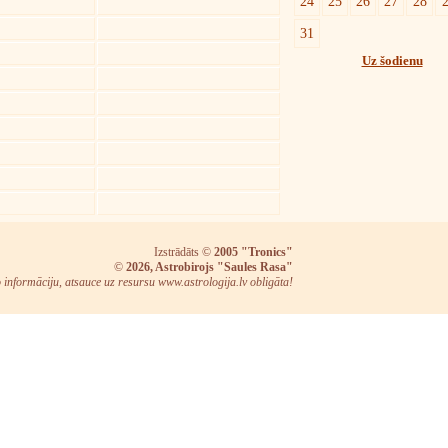
24
25
26
27
28
31
Uz šodienu
Izstrādāts ©
2005 "Tronics"
©
2026, Astrobirojs "Saules Rasa"
o informāciju, atsauce uz resursu www.astrologija.lv obligāta!