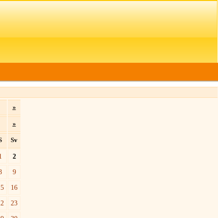
»
»
S
Sv
1
2
8
9
15
16
22
23