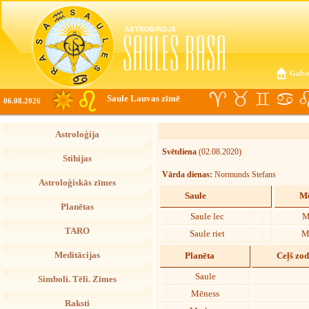
Galve
Saule Lauvas zīmē
06.08.2026
Astroloģija
Svētdiena
(02.08.2020)
Stihijas
Vārda dienas:
Normunds Stefans
Astroloģiskās zīmes
Saule
Mē
Planētas
Saule lec
M
TARO
Saule riet
M
Meditācijas
Planēta
Ceļš zo
Saule
Simboli. Tēli. Zīmes
Mēness
Raksti