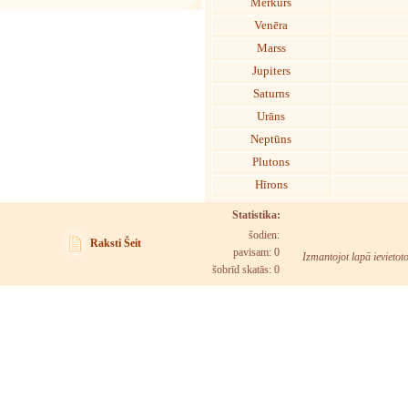
Merkurs
Venēra
Marss
Jupiters
Saturns
Urāns
Neptūns
Plutons
Hīrons
Statistika:
šodien:
Raksti Šeit
pavisam: 0
Izmantojot lapā ievietot
šobrīd skatās:
0