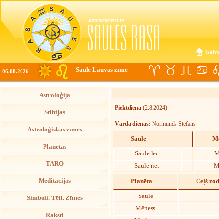
Galve
Saule Lauvas zīmē
06.08.2026
Astroloģija
Piektdiena
(2.8.2024)
Stihijas
Vārda dienas:
Normunds Stefans
Astroloģiskās zīmes
Saule
Mē
Planētas
Saule lec
M
TARO
Saule riet
M
Meditācijas
Planēta
Ceļš zo
Saule
Simboli. Tēli. Zīmes
Mēness
Raksti