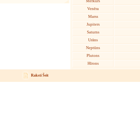
Merkurs
Venēra
Marss
Jupiters
Saturns
Urāns
Neptūns
Plutons
Hīrons
Raksti Šeit