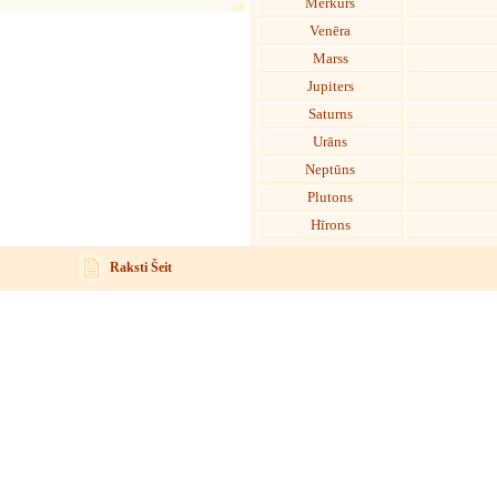
Merkurs
Venēra
Marss
Jupiters
Saturns
Urāns
Neptūns
Plutons
Hīrons
Raksti Šeit