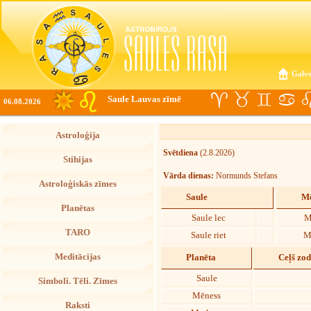
Galve
Saule Lauvas zīmē
06.08.2026
Astroloģija
Svētdiena
(2.8.2026)
Stihijas
Vārda dienas:
Normunds Stefans
Astroloģiskās zīmes
Saule
Mē
Planētas
Saule lec
M
TARO
Saule riet
M
Meditācijas
Planēta
Ceļš zo
Saule
Simboli. Tēli. Zīmes
Mēness
Raksti