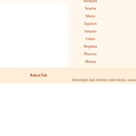
Merkurs
Venēra
Marss
Jupiters
Saturns
Urāns
Neptūns
Plutons
Hīrons
Raksti Šeit
Izmantojot lapā ievietoto informāciju, atsau