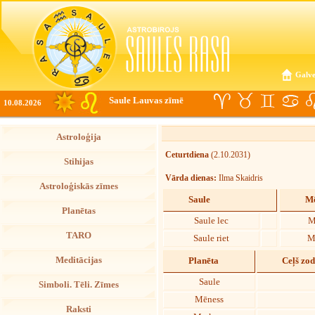
Galve
Saule Lauvas zīmē
10.08.2026
Astroloģija
Ceturtdiena
(2.10.2031)
Stihijas
Vārda dienas:
Ilma Skaidris
Astroloģiskās zīmes
Saule
Mē
Planētas
Saule lec
M
TARO
Saule riet
M
Meditācijas
Planēta
Ceļš zo
Saule
Simboli. Tēli. Zīmes
Mēness
Raksti