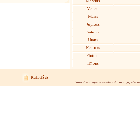
Merkurs
Venēra
Marss
Jupiters
Saturns
Urāns
Neptūns
Plutons
Hīrons
Raksti Šeit
Izmantojot lapā ievietoto informāciju, atsau