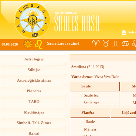
Galve
Saule Lauvas zīmē
08.08.2026
Astroloģija
Sestdiena
(2.11.2013)
Stihijas
Vārda dienas:
Vivita Viva Dzīle
Astroloģiskās zīmes
Saule
Mē
Planētas
Saule lec
M
TARO
Saule riet
M
Meditācijas
Planēta
Ceļš zo
Saule
Simboli. Tēli. Zīmes
Mēness
Raksti