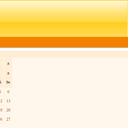
»
»
S
Sv
5
6
12
13
19
20
26
27