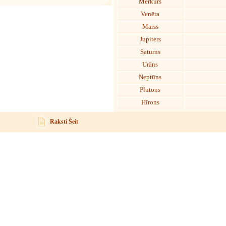
Merkurs
Venēra
Marss
Jupiters
Saturns
Urāns
Neptūns
Plutons
Hīrons
Raksti Šeit