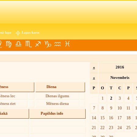
nā lapa
Lapas karte
«
2016
«
Novembris
ness
Diena
P
O
T
C
P
ēness lec
Dienas ilgums
1
2
3
4
ēness riet
Mēness diena
7
8
9
10
11
diakā
Papildus info
14
15
16
17
18
21
22
23
24
25