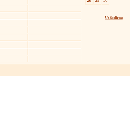
28
29
30
Uz šodienu