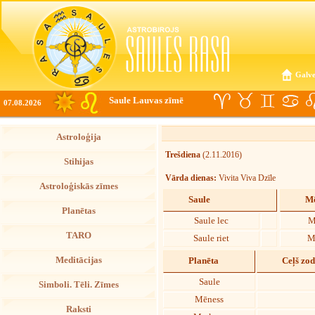
Galve
Saule Lauvas zīmē
07.08.2026
Astroloģija
Trešdiena
(2.11.2016)
Stihijas
Vārda dienas:
Vivita Viva Dzīle
Astroloģiskās zīmes
Saule
Mē
Planētas
Saule lec
M
TARO
Saule riet
M
Meditācijas
Planēta
Ceļš zo
Saule
Simboli. Tēli. Zīmes
Mēness
Raksti