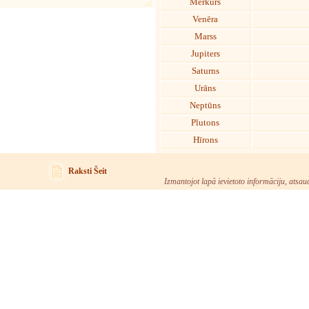
Merkurs
Venēra
Marss
Jupiters
Saturns
Urāns
Neptūns
Plutons
Hīrons
Raksti Šeit
Izmantojot lapā ievietoto informāciju, atsau