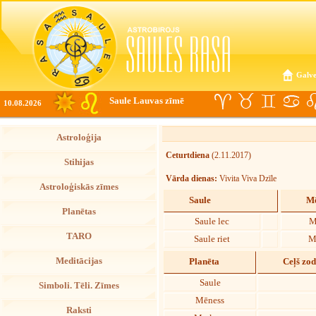
Galve
Saule Lauvas zīmē
10.08.2026
Astroloģija
Ceturtdiena
(2.11.2017)
Stihijas
Vārda dienas:
Vivita Viva Dzīle
Astroloģiskās zīmes
Saule
Mē
Planētas
Saule lec
M
TARO
Saule riet
M
Meditācijas
Planēta
Ceļš zo
Saule
Simboli. Tēli. Zīmes
Mēness
Raksti