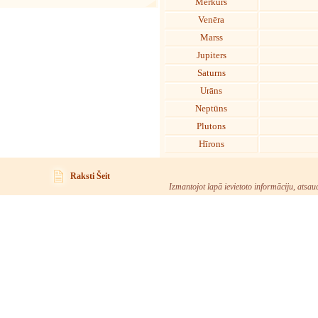
Merkurs
Venēra
Marss
Jupiters
Saturns
Urāns
Neptūns
Plutons
Hīrons
Raksti Šeit
Izmantojot lapā ievietoto informāciju, atsau