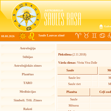
Galve
Saule Lauvas zīmē
08.08.2026
Astroloģija
Piektdiena
(2.11.2018)
Stihijas
Vārda dienas:
Vivita Viva Dzīle
Astroloģiskās zīmes
Saule
Mē
Planētas
Saule lec
M
TARO
Saule riet
M
Meditācijas
Planēta
Ceļš zo
Saule
Simboli. Tēli. Zīmes
Mēness
Raksti