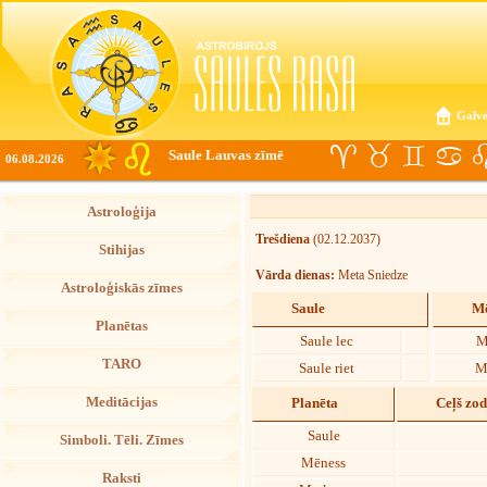
Galve
Saule Lauvas zīmē
06.08.2026
Astroloģija
Trešdiena
(02.12.2037)
Stihijas
Vārda dienas:
Meta Sniedze
Astroloģiskās zīmes
Saule
Mē
Planētas
Saule lec
M
TARO
Saule riet
M
Meditācijas
Planēta
Ceļš zo
Saule
Simboli. Tēli. Zīmes
Mēness
Raksti