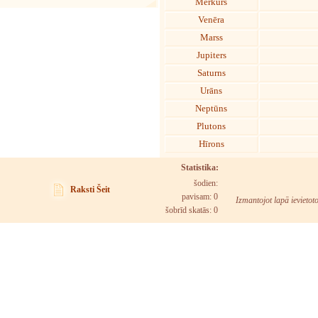
Merkurs
Venēra
Marss
Jupiters
Saturns
Urāns
Neptūns
Plutons
Hīrons
Statistika:
šodien:
Raksti Šeit
pavisam: 0
Izmantojot lapā ievietot
šobrīd skatās:
0