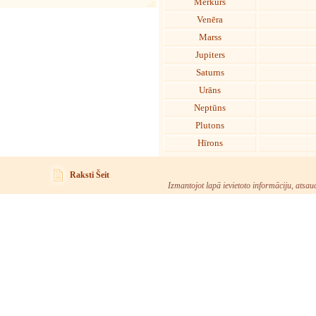
Merkurs
Venēra
Marss
Jupiters
Saturns
Urāns
Neptūns
Plutons
Hīrons
Raksti Šeit
Izmantojot lapā ievietoto informāciju, atsau