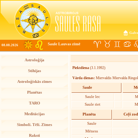
Galve
Saule Lauvas zīmē
08.08.2026
Astroloģija
Piektdiena
(3.1.1992)
Stihijas
Vārda dienas:
Miervaldis Miervalda Ringo
Astroloģiskās zīmes
Saule
Mē
Planētas
Saule lec
M
TARO
Saule riet
M
Meditācijas
Planēta
Ceļš zo
Saule
Simboli. Tēli. Zīmes
Mēness
Raksti