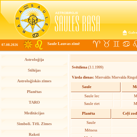
Galve
Saule Lauvas zīmē
07.08.2026
Astroloģija
Svētdiena
(3.1.1999)
Stihijas
Vārda dienas:
Miervaldis Miervalda Ringo
Astroloģiskās zīmes
Saule
Mē
Planētas
Saule lec
M
TARO
Saule riet
M
Meditācijas
Planēta
Ceļš zo
Saule
Simboli. Tēli. Zīmes
Mēness
Raksti