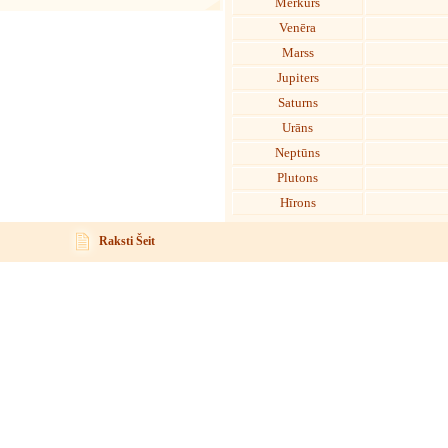
Merkurs
Venēra
Marss
Jupiters
Saturns
Urāns
Neptūns
Plutons
Hīrons
Raksti Šeit