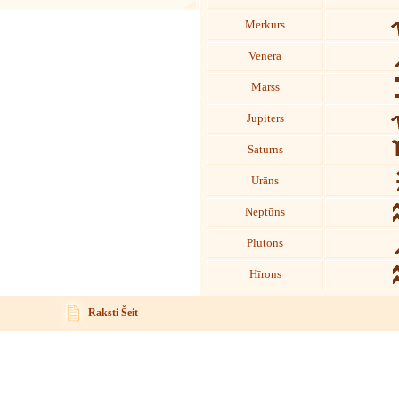
Merkurs
Venēra
Marss
Jupiters
Saturns
Urāns
Neptūns
Plutons
Hīrons
Raksti Šeit