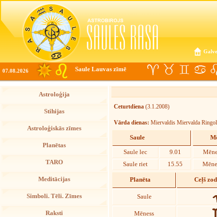
Galve
Saule Lauvas zīmē
07.08.2026
Astroloģija
Ceturtdiena
(3.1.2008)
Stihijas
Vārda dienas:
Miervaldis Miervalda Ringo
Astroloģiskās zīmes
Saule
Mē
Planētas
Saule lec
9.01
Mēne
TARO
Saule riet
15.55
Mēnes
Meditācijas
Planēta
Ceļš zo
Simboli. Tēli. Zīmes
Saule
Raksti
Mēness