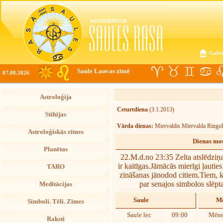
Galve
Saule Lauvas zīmē
07.08.2026
Astroloģija
Ceturtdiena
(3.1.2013)
Stihijas
Vārda dienas:
Miervaldis Miervalda Ringo
Astroloģiskās zīmes
Dienas mot
Planētas
22.M.d.no 23:35 Zelta atslēdziņ
ir kaitīgas.Jāmācās mierīgi ļauti
TARO
zināšanas jānodod citiem.Tiem, k
par senajos simbolos slēpt
Meditācijas
Saule
Mē
Simboli. Tēli. Zīmes
Saule lec
09:00
Mēne
Raksti