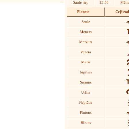
Saule riet
15:56
Mēnes
Planēta
Ceļš zo
Saule
Mēness
Merkurs
Venēra
Marss
Jupiters
Saturns
Urāns
Neptūns
Plutons
Hīrons