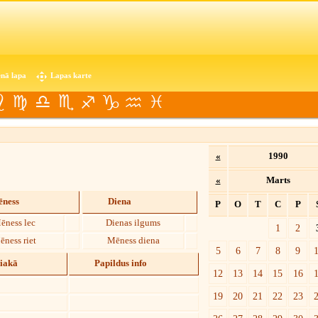
nā lapa
Lapas karte
«
1990
«
Marts
ness
Diena
P
O
T
C
P
ēness lec
Dienas ilgums
1
2
ēness riet
Mēness diena
5
6
7
8
9
diakā
Papildus info
12
13
14
15
16
19
20
21
22
23