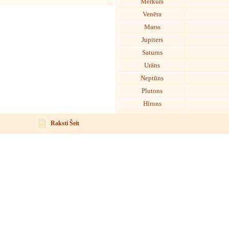
Merkurs
Venēra
Marss
Jupiters
Saturns
Urāns
Neptūns
Plutons
Hīrons
Raksti Šeit