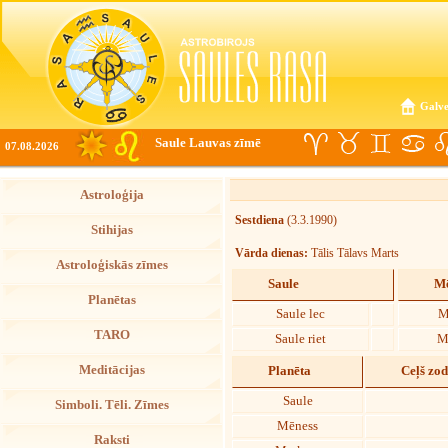
Galve
Saule Lauvas zīmē
07.08.2026
Astroloģija
Sestdiena
(3.3.1990)
Stihijas
Vārda dienas:
Tālis Tālavs Marts
Astroloģiskās zīmes
Saule
Mē
Planētas
Saule lec
M
TARO
Saule riet
M
Meditācijas
Planēta
Ceļš zo
Saule
Simboli. Tēli. Zīmes
Mēness
Raksti