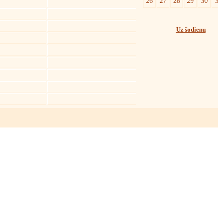
26
27
28
29
30
Uz šodienu