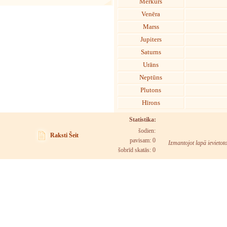
Merkurs
Venēra
Marss
Jupiters
Saturns
Urāns
Neptūns
Plutons
Hīrons
Statistika:
šodien:
Raksti Šeit
pavisam: 0
Izmantojot lapā ievietot
šobrīd skatās:
0