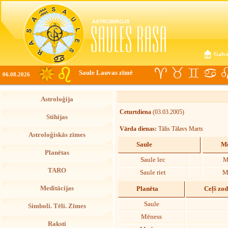
Galve
Saule Lauvas zīmē
06.08.2026
Astroloģija
Ceturtdiena
(03.03.2005)
Stihijas
Vārda dienas:
Tālis Tālavs Marts
Astroloģiskās zīmes
Saule
Mē
Planētas
Saule lec
M
TARO
Saule riet
M
Meditācijas
Planēta
Ceļš zo
Saule
Simboli. Tēli. Zīmes
Mēness
Raksti