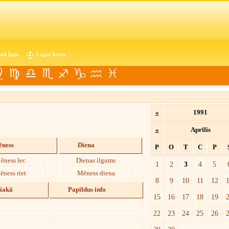
nā lapa
Lapas karte
«
1991
«
Aprīlis
ness
Diena
P
O
T
C
P
ēness lec
Dienas ilgums
1
2
3
4
5
ēness riet
Mēness diena
8
9
10
11
12
diakā
Papildus info
15
16
17
18
19
22
23
24
25
26