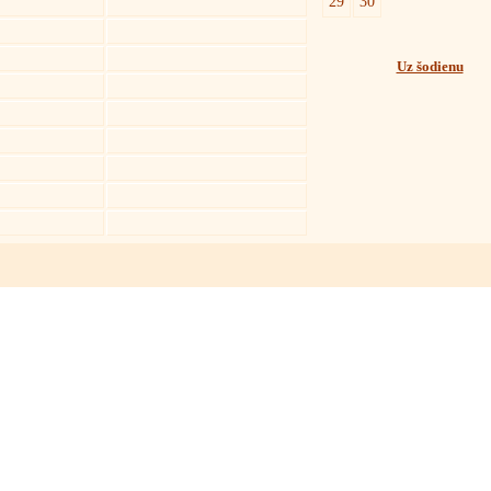
29
30
Uz šodienu