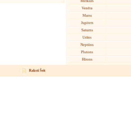
Merkurs
Venēra
Marss
Jupiters
Saturns
Urāns
Neptūns
Plutons
Hīrons
Raksti Šeit