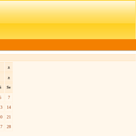
»
»
S
Sv
6
7
13
14
20
21
27
28