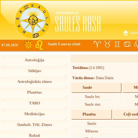
Galve
Saule Lauvas zīmē
07.08.2026
Astroloģija
Trešdiena
(3.4.1991)
Stihijas
Vārda dienas:
Daira Dairis
Astroloģiskās zīmes
Saule
Mē
Planētas
Saule lec
M
TARO
Saule riet
M
Meditācijas
Planēta
Ceļš zo
Saule
Simboli. Tēli. Zīmes
Mēness
Raksti