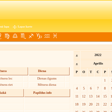
nā lapa
Lapas karte
«
2022
«
Aprīlis
ness
Diena
P
O
T
C
P
ēness lec
Dienas ilgums
1
ēness riet
Mēness diena
4
5
6
7
8
diakā
Papildus info
11
12
13
14
15
18
19
20
21
22