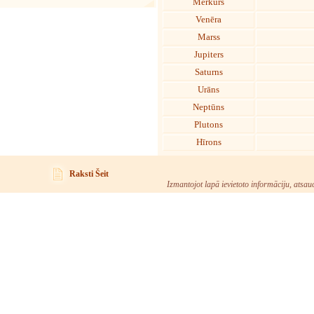
Merkurs
Venēra
Marss
Jupiters
Saturns
Urāns
Neptūns
Plutons
Hīrons
Raksti Šeit
Izmantojot lapā ievietoto informāciju, atsau