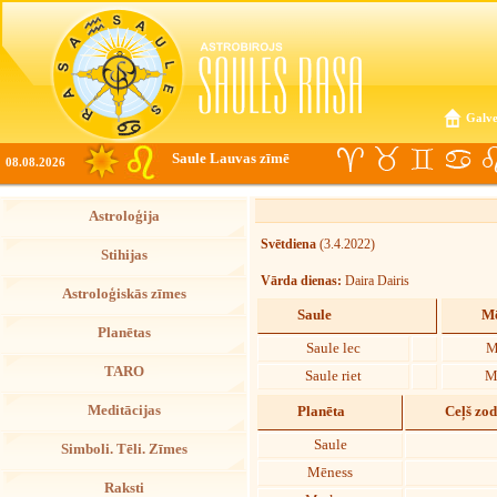
Galve
Saule Lauvas zīmē
08.08.2026
Astroloģija
Svētdiena
(3.4.2022)
Stihijas
Vārda dienas:
Daira Dairis
Astroloģiskās zīmes
Saule
Mē
Planētas
Saule lec
M
TARO
Saule riet
M
Meditācijas
Planēta
Ceļš zo
Saule
Simboli. Tēli. Zīmes
Mēness
Raksti