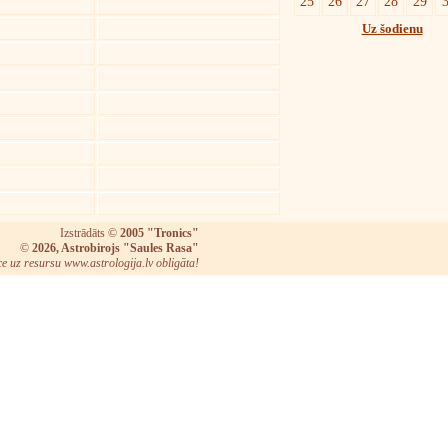
25
26
27
28
29
Uz šodienu
Izstrādāts ©
2005 "Tronics"
©
2026, Astrobirojs "Saules Rasa"
ce uz resursu www.astrologija.lv obligāta!