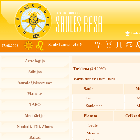
Galve
Saule Lauvas zīmē
07.08.2026
Astroloģija
Trešdiena
(3.4.2030)
Stihijas
Vārda dienas:
Daira Dairis
Astroloģiskās zīmes
Saule
Mē
Planētas
Saule lec
M
TARO
Saule riet
M
Meditācijas
Planēta
Ceļš zo
Saule
Simboli. Tēli. Zīmes
Mēness
Raksti