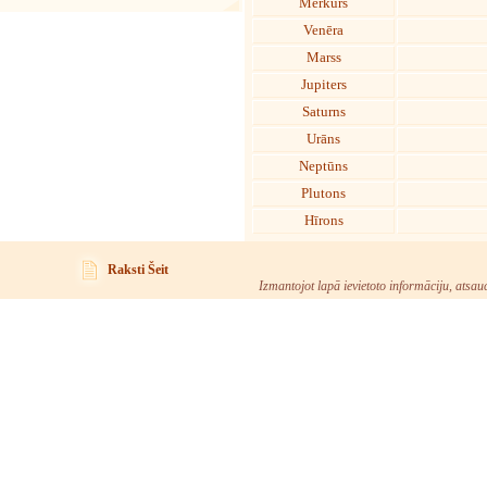
Merkurs
Venēra
Marss
Jupiters
Saturns
Urāns
Neptūns
Plutons
Hīrons
Raksti Šeit
Izmantojot lapā ievietoto informāciju, atsau