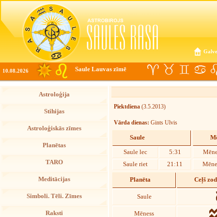
Galve
Saule Lauvas zīmē
10.08.2026
Astroloģija
Piektdiena
(3.5.2013)
Stihijas
Vārda dienas:
Gints Ulvis
Astroloģiskās zīmes
Saule
Mē
Planētas
Saule lec
5:31
Mēne
TARO
Saule riet
21:11
Mēnes
Meditācijas
Planēta
Ceļš zo
Simboli. Tēli. Zīmes
Saule
Raksti
Mēness