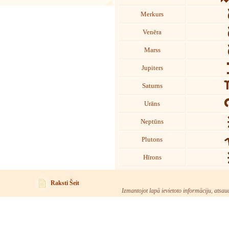
Merkurs
Venēra
Marss
Jupiters
Saturns
Urāns
Neptūns
Plutons
Hīrons
Raksti Šeit
Izmantojot lapā ievietoto informāciju, atsau