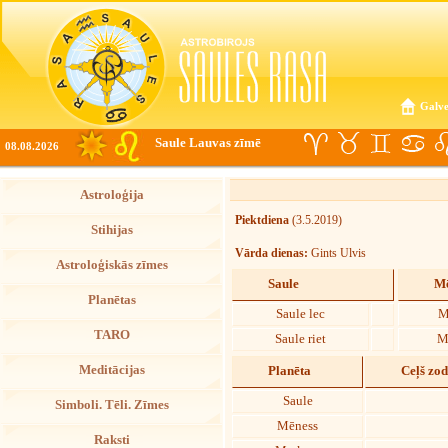
Galve
Saule Lauvas zīmē
08.08.2026
Astroloģija
Piektdiena
(3.5.2019)
Stihijas
Vārda dienas:
Gints Ulvis
Astroloģiskās zīmes
Saule
Mē
Planētas
Saule lec
M
TARO
Saule riet
M
Meditācijas
Planēta
Ceļš zo
Saule
Simboli. Tēli. Zīmes
Mēness
Raksti