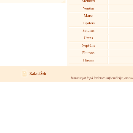
Merkurs
Venēra
Marss
Jupiters
Saturns
Urāns
Neptūns
Plutons
Hīrons
Raksti Šeit
Izmantojot lapā ievietoto informāciju, atsau