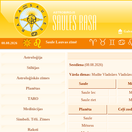
Galve
Saule Lauvas zīmē
08.08.2026
Astroloģija
Sestdiena
(08.08.2026)
Stihijas
Vārda dienas:
Mudīte Vladislavs Vladislav
Astroloģiskās zīmes
Saule
Mē
Planētas
Saule lec
M
TARO
Saule riet
M
Meditācijas
Planēta
Ceļš zo
Saule
Simboli. Tēli. Zīmes
Mēness
Raksti