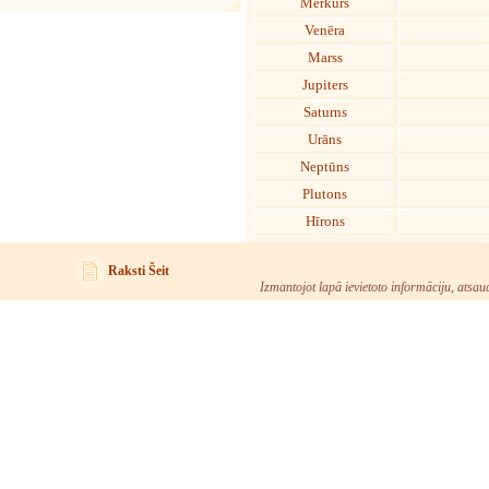
Merkurs
Venēra
Marss
Jupiters
Saturns
Urāns
Neptūns
Plutons
Hīrons
Raksti Šeit
Izmantojot lapā ievietoto informāciju, atsau