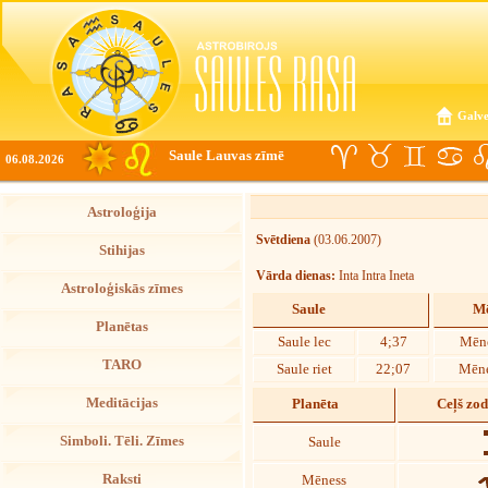
Galve
Saule Lauvas zīmē
06.08.2026
Astroloģija
Svētdiena
(03.06.2007)
Stihijas
Vārda dienas:
Inta Intra Ineta
Astroloģiskās zīmes
Saule
Mē
Planētas
Saule lec
4;37
Mēne
TARO
Saule riet
22;07
Mēne
Meditācijas
Planēta
Ceļš zo
Simboli. Tēli. Zīmes
Saule
Raksti
Mēness