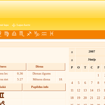
nā lapa
Lapas karte
«
2007
«
Jūnijs
ness
Diena
P
O
T
C
P
ss lec
0;36
Dienas ilgums
1
ss riet
5:27
Mēness diena
18.
4
5
6
7
8
diakā
Papildus info
11
12
13
14
15
18
19
20
21
22