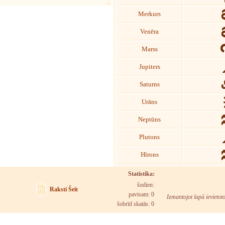
Merkurs
Venēra
Marss
Jupiters
Saturns
Urāns
Neptūns
Plutons
Hīrons
Statistika:
šodien:
Raksti Šeit
pavisam: 0
Izmantojot lapā ievietot
šobrīd skatās:
0