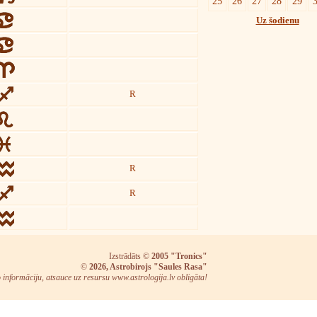
25
26
27
28
29
Uz šodienu
R
R
R
Izstrādāts ©
2005 "Tronics"
©
2026, Astrobirojs "Saules Rasa"
o informāciju, atsauce uz resursu www.astrologija.lv obligāta!