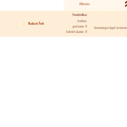
Hīrons
Statistika:
šodien:
Raksti Šeit
pavisam: 0
Izmantojot lapā ievietot
šobrīd skatās:
0