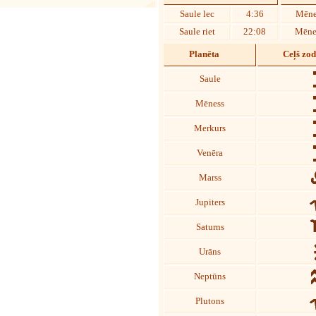
Saule lec
4:36
Mēne
Saule riet
22:08
Mēnes
Planēta
Ceļš zo
Saule
Mēness
Merkurs
Venēra
Marss
Jupiters
Saturns
Urāns
Neptūns
Plutons