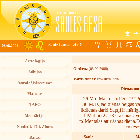
Galve
Saule Lauvas zīmē
06.08.2026
Astroloģija
Otrdiena
(03.06.2008)
Stihijas
Vārda dienas:
Inta Intra Ineta
Astroloģiskās zīmes
Dienas mot
Planētas
29.M.d.Maija.Lucifers.***Pe
30.M.D.,tad dienas beigās va
TARO
ikdienas darbi.Sapņi ir mānīg
1.M.d.no 22:23.Gaismas av
Meditācijas
to!Mentālās attīrīšanās diena
iemieso
Simboli. Tēli. Zīmes
Saule
Mē
Raksti