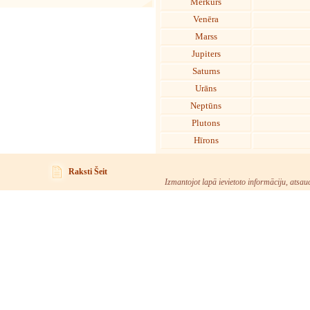
Merkurs
Venēra
Marss
Jupiters
Saturns
Urāns
Neptūns
Plutons
Hīrons
Raksti Šeit
Izmantojot lapā ievietoto informāciju, atsau