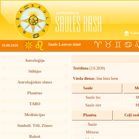
Galve
Saule Lauvas zīmē
10.08.2026
Astroloģija
Trešdiena
(3.6.2020)
Stihijas
Vārda dienas:
Inta Intra Ineta
Astroloģiskās zīmes
Saule
Mē
Planētas
Saule lec
M
TARO
Saule riet
M
Meditācijas
Planēta
Ceļš zo
Saule
Simboli. Tēli. Zīmes
Mēness
Raksti