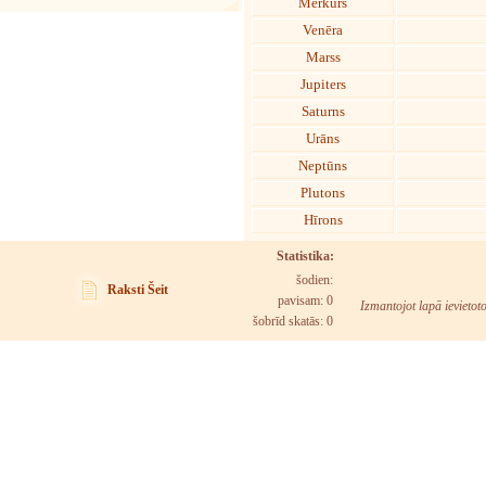
Merkurs
Venēra
Marss
Jupiters
Saturns
Urāns
Neptūns
Plutons
Hīrons
Statistika:
šodien:
Raksti Šeit
pavisam: 0
Izmantojot lapā ievietot
šobrīd skatās:
0