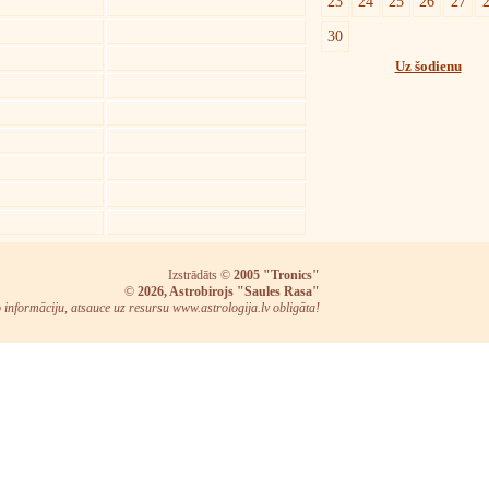
23
24
25
26
27
30
Uz šodienu
Izstrādāts ©
2005 "Tronics"
©
2026, Astrobirojs "Saules Rasa"
o informāciju, atsauce uz resursu www.astrologija.lv obligāta!