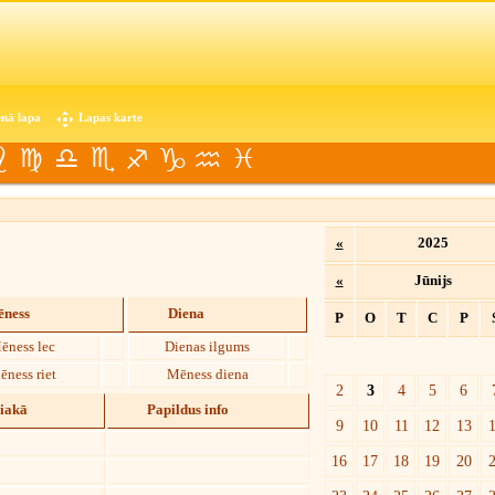
nā lapa
Lapas karte
«
2025
«
Jūnijs
ness
Diena
P
O
T
C
P
ēness lec
Dienas ilgums
ēness riet
Mēness diena
2
3
4
5
6
diakā
Papildus info
9
10
11
12
13
16
17
18
19
20