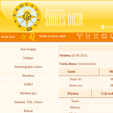
Galve
Saule Lauvas zīmē
06.08.2026
Astroloģija
Otrdiena
(03.06.2025)
Stihijas
Vārda dienas:
Inta Intra Ineta
Astroloģiskās zīmes
Saule
Mē
Planētas
Saule lec
M
TARO
Saule riet
M
Meditācijas
Planēta
Ceļš zo
Saule
Simboli. Tēli. Zīmes
Mēness
Raksti