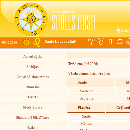
Galve
Saule Lauvas zīmē
08.08.2026
Astroloģija
Trešdiena
(3.6.2026)
Stihijas
Vārda dienas:
Inta Intra Ineta
Astroloģiskās zīmes
Saule
Mē
Planētas
Saule lec
M
TARO
Saule riet
M
Meditācijas
Planēta
Ceļš zo
Saule
Simboli. Tēli. Zīmes
Mēness
Raksti