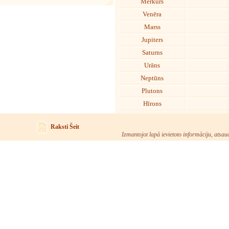
Merkurs
Venēra
Marss
Jupiters
Saturns
Urāns
Neptūns
Plutons
Hīrons
Raksti Šeit
Izmantojot lapā ievietoto informāciju, atsau