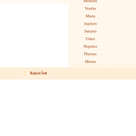
Merkurs
Venēra
Marss
Jupiters
Saturns
Urāns
Neptūns
Plutons
Hīrons
Raksti Šeit