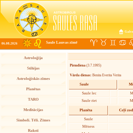
Galve
Saule Lauvas zīmē
06.08.2026
Astroloģija
Pirmdiena
(3.7.1995)
Stihijas
Vārda dienas:
Benita Everita Verita
Astroloģiskās zīmes
Saule
Mē
Planētas
Saule lec
M
TARO
Saule riet
M
Meditācijas
Planēta
Ceļš zo
Saule
Simboli. Tēli. Zīmes
Mēness
Raksti