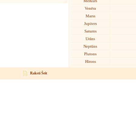
Merkurs
Venēra
Marss
Jupiters
Saturns
Urāns
Neptūns
Plutons
Hīrons
Raksti Šeit