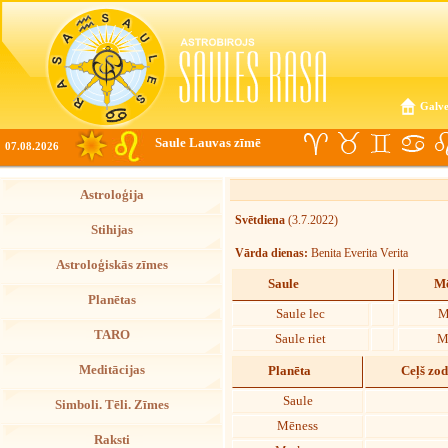
Galve
Saule Lauvas zīmē
07.08.2026
Astroloģija
Svētdiena
(3.7.2022)
Stihijas
Vārda dienas:
Benita Everita Verita
Astroloģiskās zīmes
Saule
Mē
Planētas
Saule lec
M
TARO
Saule riet
M
Meditācijas
Planēta
Ceļš zo
Saule
Simboli. Tēli. Zīmes
Mēness
Raksti