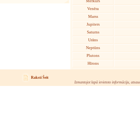
Merkurs
Venēra
Marss
Jupiters
Saturns
Urāns
Neptūns
Plutons
Hīrons
Raksti Šeit
Izmantojot lapā ievietoto informāciju, atsau