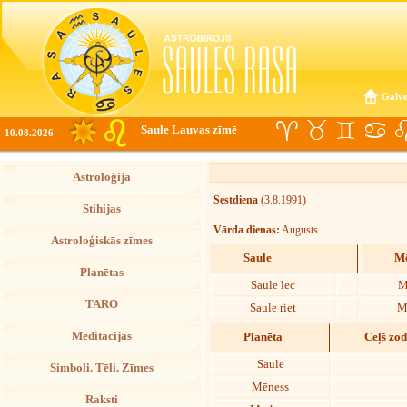
Galve
Saule Lauvas zīmē
10.08.2026
Astroloģija
Sestdiena
(3.8.1991)
Stihijas
Vārda dienas:
Augusts
Astroloģiskās zīmes
Saule
Mē
Planētas
Saule lec
M
TARO
Saule riet
M
Meditācijas
Planēta
Ceļš zo
Saule
Simboli. Tēli. Zīmes
Mēness
Raksti