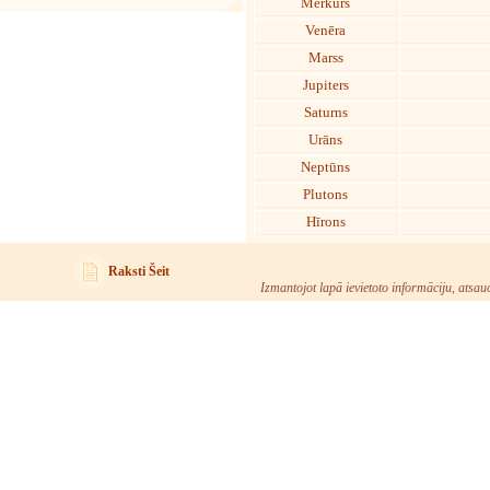
Merkurs
Venēra
Marss
Jupiters
Saturns
Urāns
Neptūns
Plutons
Hīrons
Raksti Šeit
Izmantojot lapā ievietoto informāciju, atsau