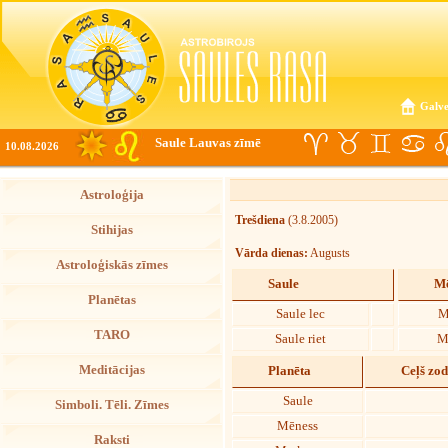
Galve
Saule Lauvas zīmē
10.08.2026
Astroloģija
Trešdiena
(3.8.2005)
Stihijas
Vārda dienas:
Augusts
Astroloģiskās zīmes
Saule
Mē
Planētas
Saule lec
M
TARO
Saule riet
M
Meditācijas
Planēta
Ceļš zo
Saule
Simboli. Tēli. Zīmes
Mēness
Raksti