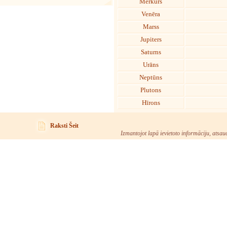
Merkurs
Venēra
Marss
Jupiters
Saturns
Urāns
Neptūns
Plutons
Hīrons
Raksti Šeit
Izmantojot lapā ievietoto informāciju, atsau