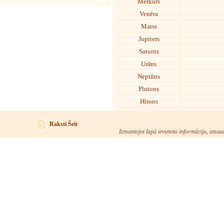
Merkurs
Venēra
Marss
Jupiters
Saturns
Urāns
Neptūns
Plutons
Hīrons
Raksti Šeit
Izmantojot lapā ievietoto informāciju, atsau