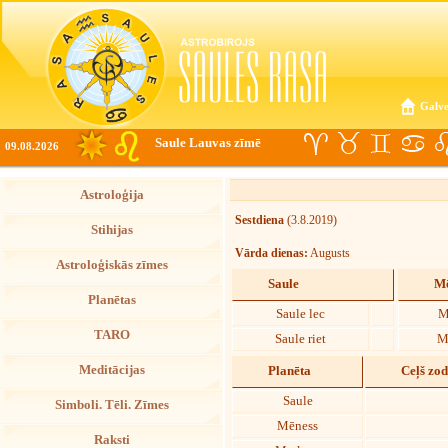
Galve
Saule Lauvas zīmē
09.08.2026
Astroloģija
Sestdiena
(3.8.2019)
Stihijas
Vārda dienas:
Augusts
Astroloģiskās zīmes
Saule
Mē
Planētas
Saule lec
M
TARO
Saule riet
M
Meditācijas
Planēta
Ceļš zo
Saule
Simboli. Tēli. Zīmes
Mēness
Raksti