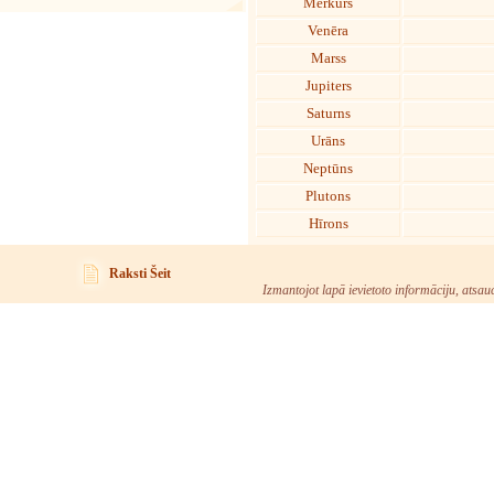
Merkurs
Venēra
Marss
Jupiters
Saturns
Urāns
Neptūns
Plutons
Hīrons
Raksti Šeit
Izmantojot lapā ievietoto informāciju, atsau