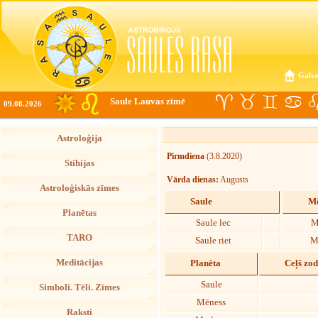
Galve
Saule Lauvas zīmē
09.08.2026
Astroloģija
Pirmdiena
(3.8.2020)
Stihijas
Vārda dienas:
Augusts
Astroloģiskās zīmes
Saule
Mē
Planētas
Saule lec
M
TARO
Saule riet
M
Meditācijas
Planēta
Ceļš zo
Saule
Simboli. Tēli. Zīmes
Mēness
Raksti