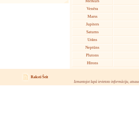
Merkurs
Venēra
Marss
Jupiters
Saturns
Urāns
Neptūns
Plutons
Hīrons
Raksti Šeit
Izmantojot lapā ievietoto informāciju, atsau