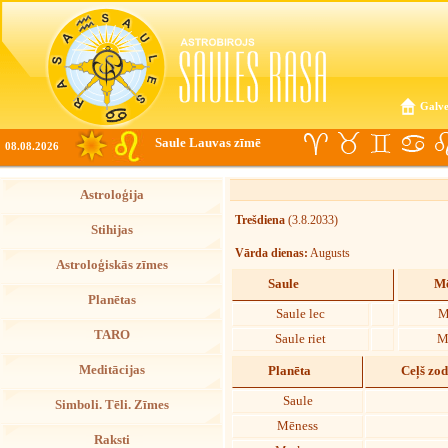
Galve
Saule Lauvas zīmē
08.08.2026
Astroloģija
Trešdiena
(3.8.2033)
Stihijas
Vārda dienas:
Augusts
Astroloģiskās zīmes
Saule
Mē
Planētas
Saule lec
M
TARO
Saule riet
M
Meditācijas
Planēta
Ceļš zo
Saule
Simboli. Tēli. Zīmes
Mēness
Raksti