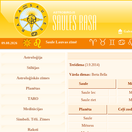
Galve
Saule Lauvas zīmē
09.08.2026
Astroloģija
Trešdiena
(3.9.2014)
Stihijas
Vārda dienas:
Berta Bella
Astroloģiskās zīmes
Saule
Mē
Planētas
Saule lec
M
TARO
Saule riet
M
Meditācijas
Planēta
Ceļš zo
Saule
Simboli. Tēli. Zīmes
Mēness
Raksti