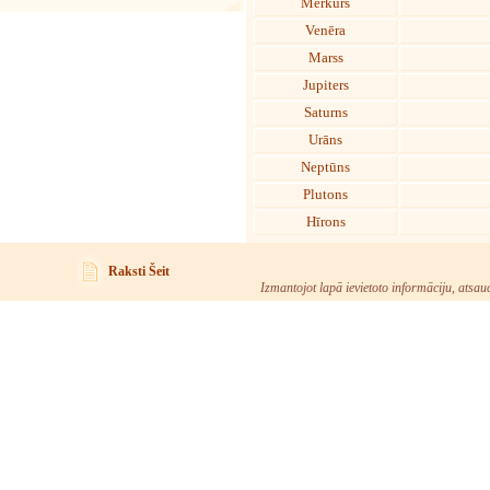
Merkurs
Venēra
Marss
Jupiters
Saturns
Urāns
Neptūns
Plutons
Hīrons
Raksti Šeit
Izmantojot lapā ievietoto informāciju, atsau