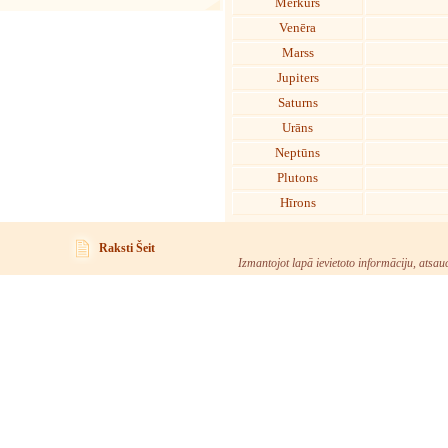
Merkurs
Venēra
Marss
Jupiters
Saturns
Urāns
Neptūns
Plutons
Hīrons
Raksti Šeit
Izmantojot lapā ievietoto informāciju, atsau