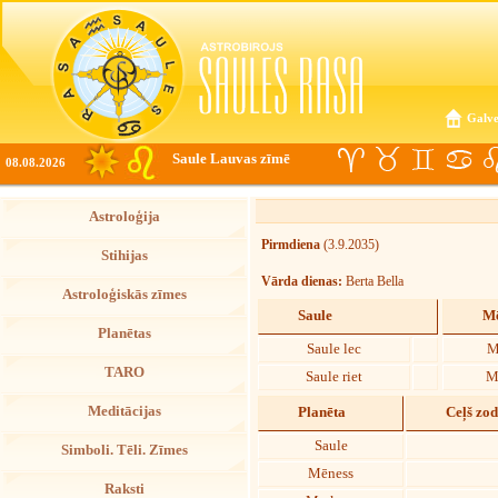
Galve
Saule Lauvas zīmē
08.08.2026
Astroloģija
Pirmdiena
(3.9.2035)
Stihijas
Vārda dienas:
Berta Bella
Astroloģiskās zīmes
Saule
Mē
Planētas
Saule lec
M
TARO
Saule riet
M
Meditācijas
Planēta
Ceļš zo
Saule
Simboli. Tēli. Zīmes
Mēness
Raksti