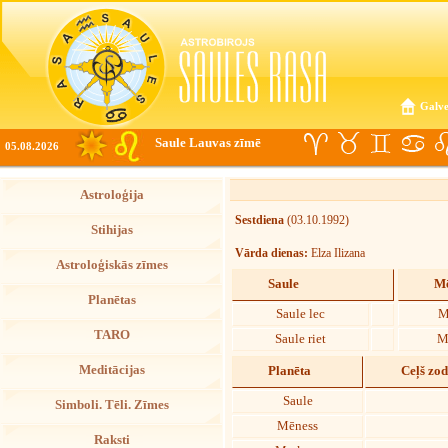
Galve
Saule Lauvas zīmē
05.08.2026
Astroloģija
Sestdiena
(03.10.1992)
Stihijas
Vārda dienas:
Elza Ilizana
Astroloģiskās zīmes
Saule
Mē
Planētas
Saule lec
M
TARO
Saule riet
M
Meditācijas
Planēta
Ceļš zo
Saule
Simboli. Tēli. Zīmes
Mēness
Raksti