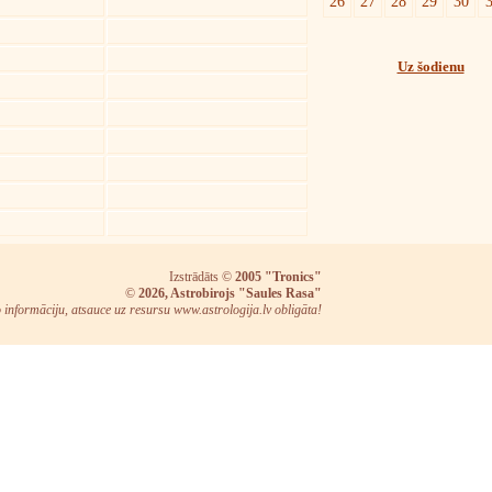
26
27
28
29
30
Uz šodienu
Izstrādāts ©
2005 "Tronics"
©
2026, Astrobirojs "Saules Rasa"
o informāciju, atsauce uz resursu www.astrologija.lv obligāta!