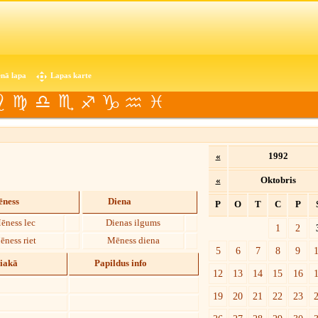
nā lapa
Lapas karte
«
1992
«
Oktobris
ness
Diena
P
O
T
C
P
ēness lec
Dienas ilgums
1
2
ēness riet
Mēness diena
5
6
7
8
9
diakā
Papildus info
12
13
14
15
16
19
20
21
22
23