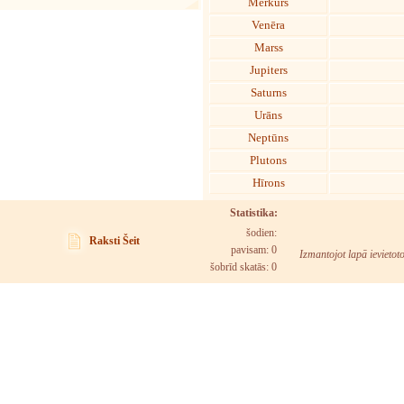
Merkurs
Venēra
Marss
Jupiters
Saturns
Urāns
Neptūns
Plutons
Hīrons
Statistika:
šodien:
Raksti Šeit
pavisam: 0
Izmantojot lapā ievietot
šobrīd skatās:
0