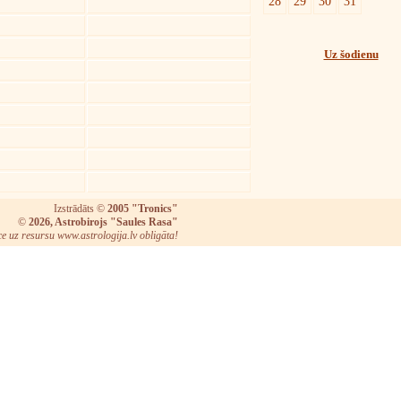
28
29
30
31
Uz šodienu
Izstrādāts ©
2005 "Tronics"
©
2026, Astrobirojs "Saules Rasa"
ce uz resursu www.astrologija.lv obligāta!