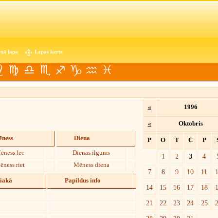
nā lapa
Lapas karte
«
1996
«
Oktobris
ness
Diena
P
O
T
C
P
ēness lec
Dienas ilgums
1
2
3
4
ēness riet
Mēness diena
7
8
9
10
11
diakā
Papildus info
14
15
16
17
18
21
22
23
24
25