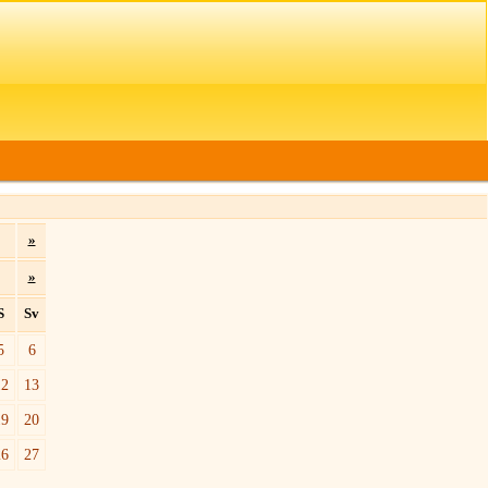
»
»
S
Sv
5
6
12
13
19
20
26
27