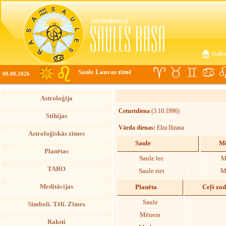
Galve
Saule Lauvas zīmē
08.08.2026
Astroloģija
Ceturtdiena
(3.10.1996)
Stihijas
Vārda dienas:
Elza Ilizana
Astroloģiskās zīmes
Saule
Mē
Planētas
Saule lec
M
TARO
Saule riet
M
Meditācijas
Planēta
Ceļš zo
Saule
Simboli. Tēli. Zīmes
Mēness
Raksti