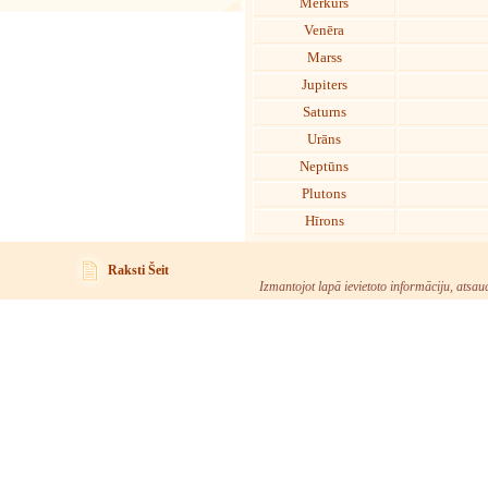
Merkurs
Venēra
Marss
Jupiters
Saturns
Urāns
Neptūns
Plutons
Hīrons
Raksti Šeit
Izmantojot lapā ievietoto informāciju, atsau