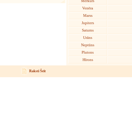
Merkurs
Venēra
Marss
Jupiters
Saturns
Urāns
Neptūns
Plutons
Hīrons
Raksti Šeit