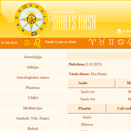
Galve
Saule Lauvas zīmē
07.08.2026
Astroloģija
Piektdiena
(3.10.2025)
Stihijas
Vārda dienas:
Elza Ilizana
Astroloģiskās zīmes
Saule
Mē
Planētas
Saule lec
M
TARO
Saule riet
M
Meditācijas
Planēta
Ceļš zo
Saule
Simboli. Tēli. Zīmes
Mēness
Raksti