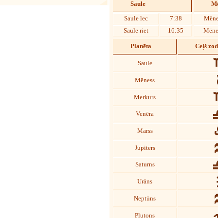
Saule
Mē
Saule lec
7:38
Mēne
Saule riet
16:35
Mēnes
Planēta
Ceļš zo
Saule
Mēness
Merkurs
Venēra
Marss
Jupiters
Saturns
Urāns
Neptūns
Plutons