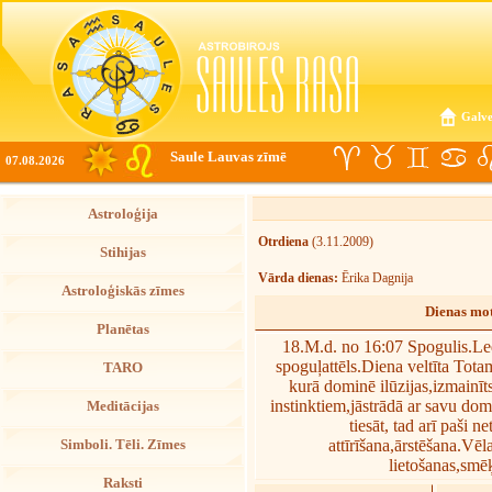
Galve
Saule Lauvas zīmē
07.08.2026
Astroloģija
Otrdiena
(3.11.2009)
Stihijas
Vārda dienas:
Ērika Dagnija
Astroloģiskās zīmes
Dienas mot
Planētas
18.M.d. no 16:07 Spogulis.Led
spoguļattēls.Diena veltīta Tota
TARO
kurā dominē ilūzijas,izmainīt
instinktiem,jāstrādā ar savu do
Meditācijas
tiesāt, tad arī paši n
attīrīšana,ārstēšana.Vē
Simboli. Tēli. Zīmes
lietošanas,smē
Raksti