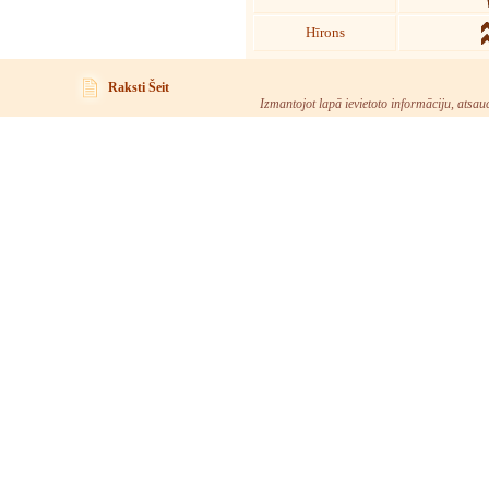
Hīrons
Raksti Šeit
Izmantojot lapā ievietoto informāciju, atsau