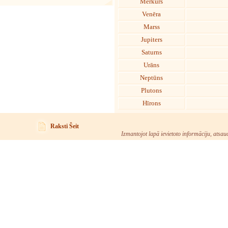
Merkurs
Venēra
Marss
Jupiters
Saturns
Urāns
Neptūns
Plutons
Hīrons
Raksti Šeit
Izmantojot lapā ievietoto informāciju, atsau