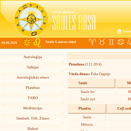
Galve
Saule Lauvas zīmē
08.08.2026
Astroloģija
Pirmdiena
(3.11.2014)
Stihijas
Vārda dienas:
Ērika Dagnija
Astroloģiskās zīmes
Saule
Mē
Planētas
Saule lec
M
TARO
Saule riet
M
Meditācijas
Planēta
Ceļš zo
Saule
Simboli. Tēli. Zīmes
Mēness
Raksti