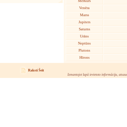
Merkurs
Venēra
Marss
Jupiters
Saturns
Urāns
Neptūns
Plutons
Hīrons
Raksti Šeit
Izmantojot lapā ievietoto informāciju, atsau