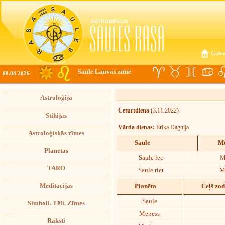
Galve
Saule Lauvas zīmē
08.08.2026
Astroloģija
Ceturtdiena
(3.11.2022)
Stihijas
Vārda dienas:
Ērika Dagnija
Astroloģiskās zīmes
Saule
Mē
Planētas
Saule lec
M
TARO
Saule riet
M
Meditācijas
Planēta
Ceļš zo
Saule
Simboli. Tēli. Zīmes
Mēness
Raksti