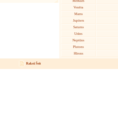
Merkurs
Venēra
Marss
Jupiters
Saturns
Urāns
Neptūns
Plutons
Hīrons
Raksti Šeit