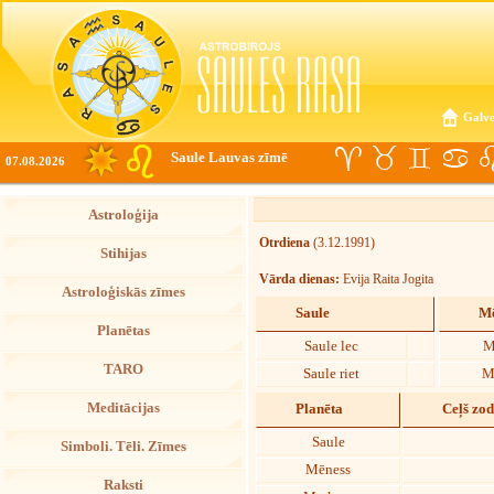
Galve
Saule Lauvas zīmē
07.08.2026
Astroloģija
Otrdiena
(3.12.1991)
Stihijas
Vārda dienas:
Evija Raita Jogita
Astroloģiskās zīmes
Saule
Mē
Planētas
Saule lec
M
TARO
Saule riet
M
Meditācijas
Planēta
Ceļš zo
Saule
Simboli. Tēli. Zīmes
Mēness
Raksti